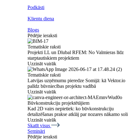
Podkāsti
Klientu diena
Blogs
Pēdējie ieraksti
Tematiskie raksti
Projekti LL un Dlubal RFEM: No Valmieras līdz
starptautiskiem projektiem
Uzzināt vairāk
Tematiskie raksti
Latvijas uzņēmumu pieredze Somijā: kā Vektor.io
palīdz būvniecības projektu vadībā
Uzzināt vairāk
Būvkonstrukciju projektētājiem
Kad 2D vairs nepietiek: ko būvkonstrukciju
detalizēšanas prakse atklāj par nozares nākamo soli
Uzzināt vairāk
Skatīt visus
Semināri
Pēdējie ieraksti