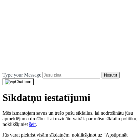
Type your Message
Nosūtīt
Sīkdatņu iestatījumi
Mēs izmantojam savus un trešo pušu sīkfailus, lai nodrošinātu jūsu
apmeklējuma drošību. Lai uzzinātu vairāk par mūsu sīkfailu politiku,
noklikšķiniet
šeit
.
Jūs varat piekrist visām sīkdatnēm, noklikšķinot uz “Apstiprināt