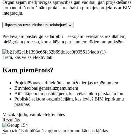
Organizējam mērķtiecīgas apmācības gan vadībai, gan projektēšanas
komandai. Nodrošinām praktisku atbalstu pirmajos projektos ar BIM
integrāciju.
Ilgtermiņa uzraudzība un uzlabojumi
Piedāvājam pastāvīgu sadarbību – sekojam ieviešanas rezultātiem,
pielāgojam procesu, konsultējam par jauniem rīkiem un praksēm.
Tiem, kas vēlas efektivitāti
Kam piemērots?
Projektēšanas, arhitektūras un inženierijas uzņēmumiem
Būvniecības ģenerāluzņēmumiem
Attīstītājiem un pasūtītājiem, kas vēlas pilnu pārskatāmību
Publiskā sektora organizācijām, kas ievieš BIM iepirkumu
prasībās
Mazāk kļūdu, vairāk efektivitātes
Rezultāts
Samazināts dublēšanās apjoms un komunikācijas kļūdas