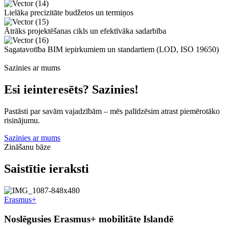
Lielāka precizitāte budžetos un termiņos
Ātrāks projektēšanas cikls un efektīvāka sadarbība
Sagatavotība BIM iepirkumiem un standartiem
(LOD, ISO 19650)
Sazinies ar mums
Esi ieinteresēts? Sazinies!
Pastāsti par savām vajadzībām – mēs palīdzēsim atrast piemērotāko
risinājumu.
Sazinies ar mums
Zināšanu bāze
Saistītie ieraksti
Erasmus+
Noslēgusies Erasmus+ mobilitāte Islandē