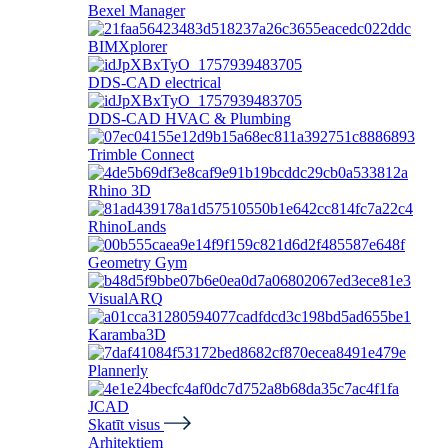
Bexel Manager
BIMXplorer
DDS-CAD electrical
DDS-CAD HVAС & Plumbing
Trimble Connect
Rhino 3D
RhinoLands
Geometry Gym
VisualARQ
Karamba3D
Plannerly
JCAD
Skatīt visus
Arhitektiem