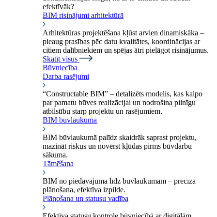
efektīvāk?
BIM risinājumi arhitektūrā
Arhitektūras projektēšana kļūst arvien dinamiskāka –
pieaug prasības pēc datu kvalitātes, koordinācijas ar
citiem dalībniekiem un spējas ātri pielāgot risinājumus.
Skatīt visus
Būvniecība
Darba rasējumi
“Constructable BIM” – detalizēts modelis, kas kalpo
par pamatu būves realizācijai un nodrošina pilnīgu
atbilstību starp projektu un rasējumiem.
BIM būvlaukumā
BIM būvlaukumā palīdz skaidrāk saprast projektu,
mazināt riskus un novērst kļūdas pirms būvdarbu
sākuma.
Tāmēšana
BIM no piedāvājuma līdz būvlaukumam – precīza
plānošana, efektīva izpilde.
Plānošana un statusu vadība
Efektīva statusu kontrole būvniecībā ar digitālām