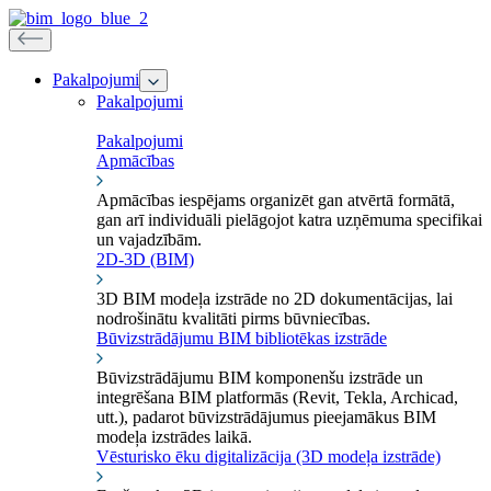
Pakalpojumi
Pakalpojumi
Pakalpojumi
Apmācības
Apmācības iespējams organizēt gan atvērtā formātā,
gan arī individuāli pielāgojot katra uzņēmuma specifikai
un vajadzībām.
2D-3D (BIM)
3D BIM modeļa izstrāde no 2D dokumentācijas, lai
nodrošinātu kvalitāti pirms būvniecības.
Būvizstrādājumu BIM bibliotēkas izstrāde
Būvizstrādājumu BIM komponenšu izstrāde un
integrēšana BIM platformās (Revit, Tekla, Archicad,
utt.), padarot būvizstrādājumus pieejamākus BIM
modeļa izstrādes laikā.
Vēsturisko ēku digitalizācija (3D modeļa izstrāde)