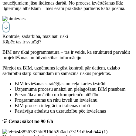
traucējumiem jūsu ikdienas darbā. No procesa izvērtēšanas līdz
ilgtermiņa
atbalstam – mēs esam praktisks partneris katrā posmā.
Kontrole, sadarbība, mazināti riski
Kāpēc tas ir svarīgi?
BIM nav tikai programmatūra – tas ir veids, kā strukturēti pārvaldīt
projektēšanas un būvniecības informāciju.
Pārejot uz BIM, uzņēmums iegūst kontroli pār datiem, uzlabo
sadarbību starp komandām un samazina riskus projektos.
BIM ieviešanas stratēģijas un ceļa kartes izstrādi
Uzņēmuma procesu analīzi un pielāgošanu BIM prasībām
Personāla apmācību un kompetenču attīstību
Programmatūras un rīku izvēli un ieviešanu
BIM procesu integrāciju ikdienas darbā
Pastāvīgu atbalstu un uzraudzību pēc ieviešanas
💡
Cena: sākot no 90 €/h