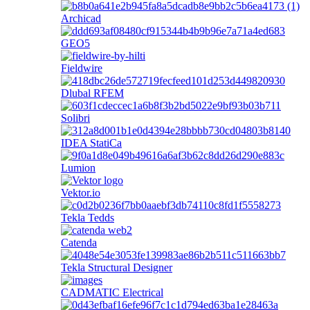
Archicad
GEO5
Fieldwire
Dlubal RFEM
Solibri
IDEA StatiCa
Lumion
Vektor.io
Tekla Tedds
Catenda
Tekla Structural Designer
CADMATIC Electrical