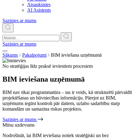
Atsauksmes
AI Asistents
Sazinies ar mums
Sazinies ar mums
Sākums
Pakalpojumi
BIM ieviešana uzņēmumā
No stratēģijas līdz praksē ieviestiem procesiem
BIM ieviešana uzņēmumā
BIM nav tikai programmatūra – tas ir veids, kā strukturēti pārvaldīt
projektēšanas un būvniecības informāciju.
Pārejot uz BIM,
uzņēmums iegūst kontroli pār datiem, uzlabo sadarbību starp
komandām un samazina riskus projektos.
Sazinies ar mums
Mūsu uzdevums
Nodrošināt, lai BIM ieviešana notiek stratēģiski un bez