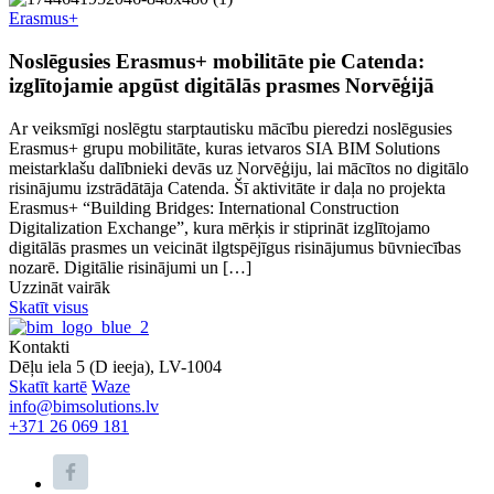
Erasmus+
Noslēgusies Erasmus+ mobilitāte pie Catenda:
izglītojamie apgūst digitālās prasmes Norvēģijā
Ar veiksmīgi noslēgtu starptautisku mācību pieredzi noslēgusies
Erasmus+ grupu mobilitāte, kuras ietvaros SIA BIM Solutions
meistarklašu dalībnieki devās uz Norvēģiju, lai mācītos no digitālo
risinājumu izstrādātāja Catenda. Šī aktivitāte ir daļa no projekta
Erasmus+ “Building Bridges: International Construction
Digitalization Exchange”, kura mērķis ir stiprināt izglītojamo
digitālās prasmes un veicināt ilgtspējīgus risinājumus būvniecības
nozarē. Digitālie risinājumi un […]
Uzzināt vairāk
Skatīt visus
Kontakti
Dēļu iela 5 (D ieeja), LV-1004
Skatīt kartē
Waze
info@bimsolutions.lv
+371 26 069 181