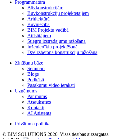
Programmatūra
Būvkonstrukcijām
Būvkonstrukciju projektētājiem
Arhitektūrā
Būvniecībā
BIM Projektu vadībā
Attīstītājiem
Stiegru izstrādājumu ražošanā
Inženiertīklu projektēšanā
Dzelzsbetona konstrukciju ražošanā
Zināšanu bāze
Semināri
Blogs
Podkāsti
Pasākumu video ieraksti
Uzņēmums
Par mums
Atsauksmes
Kontakti
AI Asistents
Privātuma politika
© BIM SOLUTIONS 2026. Visas tiesības aizsargātas.