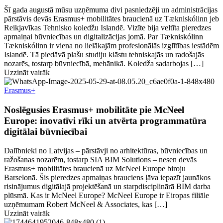
Šī gada augustā mūsu uzņēmuma divi pasniedzēji un administrācijas
pārstāvis devās Erasmus+ mobilitātes braucienā uz Tækniskólinn jeb
Reikjavīkas Tehnisko koledžu Islandē. Vizīte bija veltīta pieredzes
apmaiņai būvniecības un digitalizācijas jomā. Par Tækniskólinn
Tækniskólinn ir viena no lielākajām profesionālās izglītības iestādēm
Islandē. Tā piedāvā plašu studiju klāstu tehniskajās un radošajās
nozarēs, tostarp būvniecībā, mehānikā. Koledža sadarbojas […]
Uzzināt vairāk
Erasmus+
Noslēgusies Erasmus+ mobilitāte pie McNeel
Europe: inovatīvi rīki un atvērta programmatūra
digitālai būvniecībai
Dalībnieki no Latvijas – pārstāvji no arhitektūras, būvniecības un
ražošanas nozarēm, tostarp SIA BIM Solutions – nesen devās
Erasmus+ mobilitātes braucienā uz McNeel Europe biroju
Barselonā. Šis pieredzes apmaiņas brauciens ļāva iepazīt jaunākos
risinājumus digitālajā projektēšanā un starpdisciplinārā BIM darba
plūsmā. Kas ir McNeel Europe? McNeel Europe ir Eiropas filiāle
uzņēmumam Robert McNeel & Associates, kas […]
Uzzināt vairāk