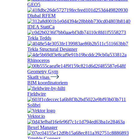
GEO5
Dlubal RFEM
IDEA StatiCa
Tekla Tedds
Tekla Structural Designer
Rhinoceros
Geometry Gym
Skatīt visas
BIM koordinatoriem
Fieldwire
Solibri
Vektor.io
Bexel Manager
Trimble Connect