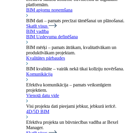
platformām.
BIM apjomu noņemšana
BIM dati – pamats precīzai tāmēšanai un plānošanai.
Skatīt visus
BIM vadība
BIM Uzdevuma definēšana
BIM mērķi – pamats ātrākam, kvalitatīvākam un
produktīvākam projektam.
Kvalitātes pārbaudes
BIM kvalitāte – vairāk nekā tikai kolīziju novēršana.
Komunikācija
Efektīva komunikācija – pamats veiksmīgiem
projektiem.
Vienotā datu vide
Visi projekta dati pieejami jebkur, jebkurā ierīcē.
4D/5D BIM
Efektīva projekta un būvniecības vadība ar Bexel
Manager.
Skatīt visus