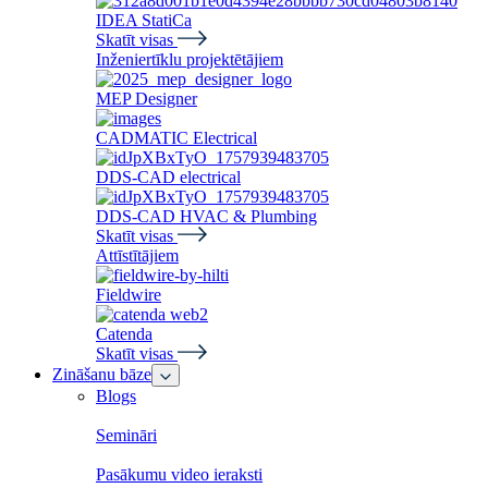
IDEA StatiCa
Skatīt visas
Inženiertīklu projektētājiem
MEP Designer
CADMATIC Electrical
DDS-CAD electrical
DDS-CAD HVAС & Plumbing
Skatīt visas
Attīstītājiem
Fieldwire
Catenda
Skatīt visas
Zināšanu bāze
Blogs
Semināri
Pasākumu video ieraksti