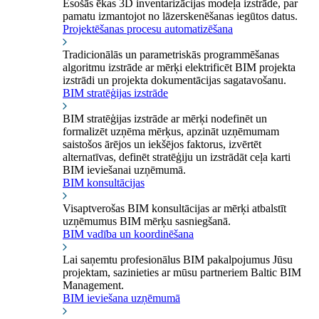
Esošās ēkas 3D inventarizācijas modeļa izstrāde, par
pamatu izmantojot no lāzerskenēšanas iegūtos datus.
Projektēšanas procesu automatizēšana
Tradicionālās un parametriskās programmēšanas
algoritmu izstrāde ar mērķi elektrificēt BIM projekta
izstrādi un projekta dokumentācijas sagatavošanu.
BIM stratēģijas izstrāde
BIM stratēģijas izstrāde ar mērķi nodefinēt un
formalizēt uzņēma mērķus, apzināt uzņēmumam
saistošos ārējos un iekšējos faktorus, izvērtēt
alternatīvas, definēt stratēģiju un izstrādāt ceļa karti
BIM ieviešanai uzņēmumā.
BIM konsultācijas
Visaptverošas BIM konsultācijas ar mērķi atbalstīt
uzņēmumus BIM mērķu sasniegšanā.
BIM vadība un koordinēšana
Lai saņemtu profesionālus BIM pakalpojumus Jūsu
projektam, sazinieties ar mūsu partneriem Baltic BIM
Management.
BIM ieviešana uzņēmumā