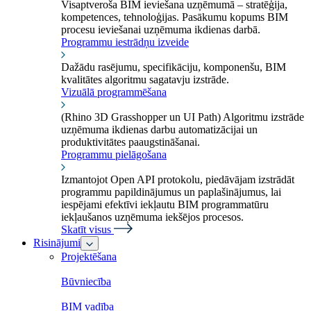
Visaptveroša BIM ieviešana uzņēmumā – stratēģija,
kompetences, tehnoloģijas. Pasākumu kopums BIM
procesu ieviešanai uzņēmuma ikdienas darbā.
Programmu iestrādņu izveide
Dažādu rasējumu, specifikāciju, komponenšu, BIM
kvalitātes algoritmu sagatavju izstrāde.
Vizuālā programmēšana
(Rhino 3D Grasshopper un UI Path) Algoritmu izstrāde
uzņēmuma ikdienas darbu automatizācijai un
produktivitātes paaugstināšanai.
Programmu pielāgošana
Izmantojot Open API protokolu, piedāvājam izstrādāt
programmu papildinājumus un paplašinājumus, lai
iespējami efektīvi iekļautu BIM programmatūru
iekļaušanos uzņēmuma iekšējos procesos.
Skatīt visus
Risinājumi
Projektēšana
Būvniecība
BIM vadība