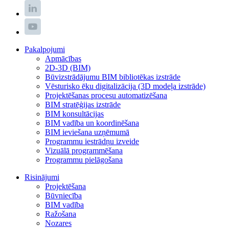
Pakalpojumi
Apmācības
2D-3D (BIM)
Būvizstrādājumu BIM bibliotēkas izstrāde
Vēsturisko ēku digitalizācija (3D modeļa izstrāde)
Projektēšanas procesu automatizēšana
BIM stratēģijas izstrāde
BIM konsultācijas
BIM vadība un koordinēšana
BIM ieviešana uzņēmumā
Programmu iestrādņu izveide
Vizuālā programmēšana
Programmu pielāgošana
Risinājumi
Projektēšana
Būvniecība
BIM vadība
Ražošana
Nozares