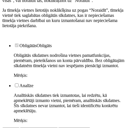
visas”, vai noraidīt tās, noklikšķinot uz “Noraidīt”.
Ja tīmekļa vietnes lietotājs noklikšķina uz pogas “Noraidīt”, tīmekļa
vietnē tiek saglabātas obligātās sīkdatnes, kas ir nepieciešamas
tīmekļa vietnes darbībai un kuru izmantošanai nav nepieciešama
lietotāja piekrišana.
Obligātās
Obligāts
Obligātās sīkdatnes nodrošina vietnes pamatfunkcijas,
piemēram, pieteikšanos un konta pārvaldību. Bez obligātajām
sīkdatnēm tīmekļa vietni nav iespējams pienācīgi izmantot.
Mērķis
:
Analīze
Analītiskās sīkdatnes tiek izmantotas, lai redzētu, kā
apmeklētāji izmanto vietni, piemēram, analītiskās sīkdatnes.
Šīs sīkdatnes nevar izmantot, lai tieši identificētu konkrētu
apmeklētāju.
Mērķis
: