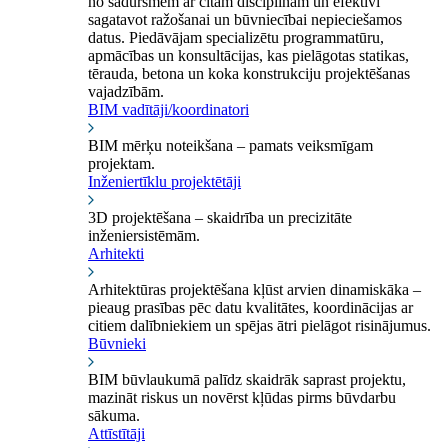
no sadursmēm ar citām disciplīnām un efektīvi
sagatavot ražošanai un būvniecībai nepieciešamos
datus. Piedāvājam specializētu programmatūru,
apmācības un konsultācijas, kas pielāgotas statikas,
tērauda, betona un koka konstrukciju projektēšanas
vajadzībām.
BIM vadītāji/koordinatori
BIM mērķu noteikšana – pamats veiksmīgam
projektam.
Inženiertīklu projektētāji
3D projektēšana – skaidrība un precizitāte
inženiersistēmām.
Arhitekti
Arhitektūras projektēšana kļūst arvien dinamiskāka –
pieaug prasības pēc datu kvalitātes, koordinācijas ar
citiem dalībniekiem un spējas ātri pielāgot risinājumus.
Būvnieki
BIM būvlaukumā palīdz skaidrāk saprast projektu,
mazināt riskus un novērst kļūdas pirms būvdarbu
sākuma.
Attīstītāji