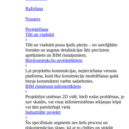
Ražošana
Nozares
Projektēšana
Tilti un viadukti
Tilti un viadukti prasa īpašu pieeju – no sarežģītām
formām un augstas detalizācijas līdz precīziem
aprēķiniem un BIM risinājumiem.
Būvkonstrukciju projektētājiem
Lai projektētu konstrukcijas, nepieciešama vienota
platforma, kurā ēku konstrukciju modelēšanas gaitā
biroja konstruktori varētu sadarboties.
BIM risinājumi inženiertīkliem
Projektējot sistēmas 2D vidē, bieži rodas problēmas, jo
nav skaidrs, vai visas inženiersistēmas iekļaujas telpā
vai tām paredzētajā vietā.
Industriālie projekti
Šis specifiskais segments nes lielu procesu un
dokumentācijas slogu, kā ar to cīnīties un strādāt