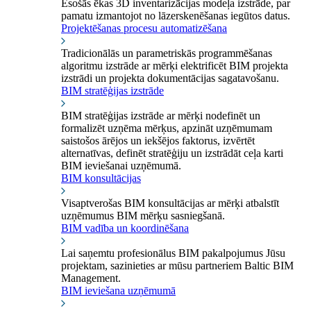
Esošās ēkas 3D inventarizācijas modeļa izstrāde, par
pamatu izmantojot no lāzerskenēšanas iegūtos datus.
Projektēšanas procesu automatizēšana
Tradicionālās un parametriskās programmēšanas
algoritmu izstrāde ar mērķi elektrificēt BIM projekta
izstrādi un projekta dokumentācijas sagatavošanu.
BIM stratēģijas izstrāde
BIM stratēģijas izstrāde ar mērķi nodefinēt un
formalizēt uzņēma mērķus, apzināt uzņēmumam
saistošos ārējos un iekšējos faktorus, izvērtēt
alternatīvas, definēt stratēģiju un izstrādāt ceļa karti
BIM ieviešanai uzņēmumā.
BIM konsultācijas
Visaptverošas BIM konsultācijas ar mērķi atbalstīt
uzņēmumus BIM mērķu sasniegšanā.
BIM vadība un koordinēšana
Lai saņemtu profesionālus BIM pakalpojumus Jūsu
projektam, sazinieties ar mūsu partneriem Baltic BIM
Management.
BIM ieviešana uzņēmumā