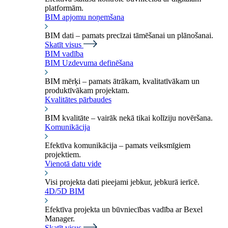
platformām.
BIM apjomu noņemšana
BIM dati – pamats precīzai tāmēšanai un plānošanai.
Skatīt visus
BIM vadība
BIM Uzdevuma definēšana
BIM mērķi – pamats ātrākam, kvalitatīvākam un
produktīvākam projektam.
Kvalitātes pārbaudes
BIM kvalitāte – vairāk nekā tikai kolīziju novēršana.
Komunikācija
Efektīva komunikācija – pamats veiksmīgiem
projektiem.
Vienotā datu vide
Visi projekta dati pieejami jebkur, jebkurā ierīcē.
4D/5D BIM
Efektīva projekta un būvniecības vadība ar Bexel
Manager.
Skatīt visus