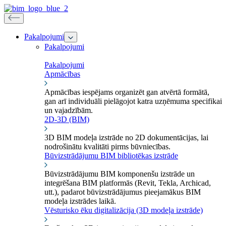
Pakalpojumi
Pakalpojumi
Pakalpojumi
Apmācības
Apmācības iespējams organizēt gan atvērtā formātā,
gan arī individuāli pielāgojot katra uzņēmuma specifikai
un vajadzībām.
2D-3D (BIM)
3D BIM modeļa izstrāde no 2D dokumentācijas, lai
nodrošinātu kvalitāti pirms būvniecības.
Būvizstrādājumu BIM bibliotēkas izstrāde
Būvizstrādājumu BIM komponenšu izstrāde un
integrēšana BIM platformās (Revit, Tekla, Archicad,
utt.), padarot būvizstrādājumus pieejamākus BIM
modeļa izstrādes laikā.
Vēsturisko ēku digitalizācija (3D modeļa izstrāde)