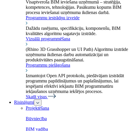
Visaptveroša BIM ieviešana uzņēmumā – stratēģija,
kompetences, tehnoloģijas. Pasākumu kopums BIM
procesu ieviešanai uzņēmuma ikdienas darbā.
Programmu iestrādņu izveide
Dažādu rasējumu, specifikāciju, komponenšu, BIM
kvalitātes algoritmu sagatavju izstrāde.
Vizuālā programmēšana
(Rhino 3D Grasshopper un UI Path) Algoritmu izstrāde
uzņēmuma ikdienas darbu automatizācijai un
produktivitātes paaugstināšanai.
Programmu pielāgošana
Izmantojot Open API protokolu, piedāvājam izstrādāt
programmu papildinājumus un paplašinājumus, lai
iespējami efektīvi iekļautu BIM programmatūru
iekļaušanos uzņēmuma iekšējos procesos.
Skatīt visus
Risinājumi
Projektēšana
Būvniecība
BIM vadība