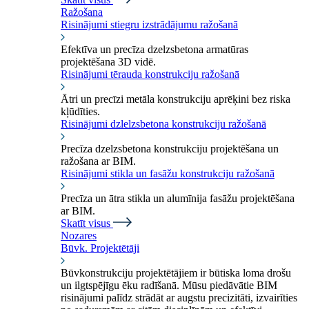
Ražošana
Risinājumi stiegru izstrādājumu ražošanā
Efektīva un precīza dzelzsbetona armatūras
projektēšana 3D vidē.
Risinājumi tērauda konstrukciju ražošanā
Ātri un precīzi metāla konstrukciju aprēķini bez riska
kļūdīties.
Risinājumi dzlelzsbetona konstrukciju ražošanā
Precīza dzelzsbetona konstrukciju projektēšana un
ražošana ar BIM.
Risinājumi stikla un fasāžu konstrukciju ražošanā
Precīza un ātra stikla un alumīnija fasāžu projektēšana
ar BIM.
Skatīt visus
Nozares
Būvk. Projektētāji
Būvkonstrukciju projektētājiem ir būtiska loma drošu
un ilgtspējīgu ēku radīšanā. Mūsu piedāvātie BIM
risinājumi palīdz strādāt ar augstu precizitāti, izvairīties