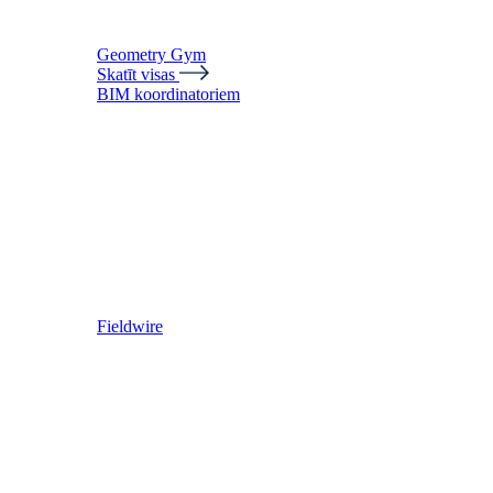
Geometry Gym
Skatīt visas
BIM koordinatoriem
Fieldwire