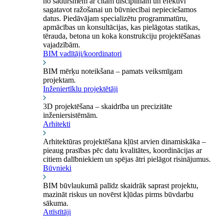
no sadursmēm ar citām disciplīnām un efektīvi
sagatavot ražošanai un būvniecībai nepieciešamos
datus. Piedāvājam specializētu programmatūru,
apmācības un konsultācijas, kas pielāgotas statikas,
tērauda, betona un koka konstrukciju projektēšanas
vajadzībām.
BIM vadītāji/koordinatori
BIM mērķu noteikšana – pamats veiksmīgam
projektam.
Inženiertīklu projektētāji
3D projektēšana – skaidrība un precizitāte
inženiersistēmām.
Arhitekti
Arhitektūras projektēšana kļūst arvien dinamiskāka –
pieaug prasības pēc datu kvalitātes, koordinācijas ar
citiem dalībniekiem un spējas ātri pielāgot risinājumus.
Būvnieki
BIM būvlaukumā palīdz skaidrāk saprast projektu,
mazināt riskus un novērst kļūdas pirms būvdarbu
sākuma.
Attīstītāji