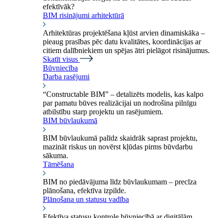
efektīvāk?
BIM risinājumi arhitektūrā
Arhitektūras projektēšana kļūst arvien dinamiskāka –
pieaug prasības pēc datu kvalitātes, koordinācijas ar
citiem dalībniekiem un spējas ātri pielāgot risinājumus.
Skatīt visus
Būvniecība
Darba rasējumi
“Constructable BIM” – detalizēts modelis, kas kalpo
par pamatu būves realizācijai un nodrošina pilnīgu
atbilstību starp projektu un rasējumiem.
BIM būvlaukumā
BIM būvlaukumā palīdz skaidrāk saprast projektu,
mazināt riskus un novērst kļūdas pirms būvdarbu
sākuma.
Tāmēšana
BIM no piedāvājuma līdz būvlaukumam – precīza
plānošana, efektīva izpilde.
Plānošana un statusu vadība
Efektīva statusu kontrole būvniecībā ar digitālām