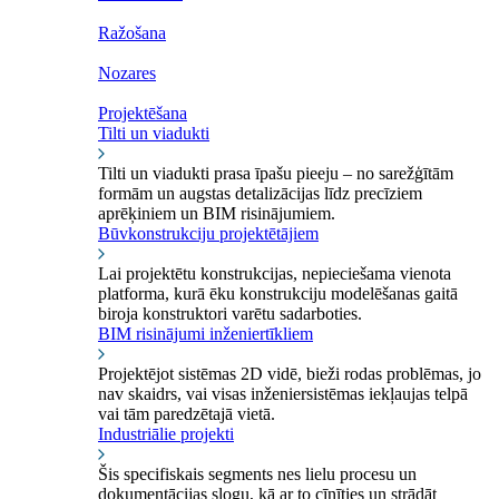
Ražošana
Nozares
Projektēšana
Tilti un viadukti
Tilti un viadukti prasa īpašu pieeju – no sarežģītām
formām un augstas detalizācijas līdz precīziem
aprēķiniem un BIM risinājumiem.
Būvkonstrukciju projektētājiem
Lai projektētu konstrukcijas, nepieciešama vienota
platforma, kurā ēku konstrukciju modelēšanas gaitā
biroja konstruktori varētu sadarboties.
BIM risinājumi inženiertīkliem
Projektējot sistēmas 2D vidē, bieži rodas problēmas, jo
nav skaidrs, vai visas inženiersistēmas iekļaujas telpā
vai tām paredzētajā vietā.
Industriālie projekti
Šis specifiskais segments nes lielu procesu un
dokumentācijas slogu, kā ar to cīnīties un strādāt